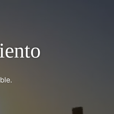
iento
ble.